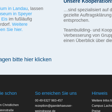
Unsere Kooperations
lium in Landau
, lassen
…sind spezialisiert auf 
seum in Speyer
gezielte Auftragsklärun
 Eis
im fußläufig
entsprochen.
rdorf.
Weitere
en Sie hier.
Teambuilding- und Koop
Verbesserung von Gruppe
einen Überblick über di
en bitte hier klicken
ie schon
So erreichen Sie uns
Hinweis
00 49 6327 983-457
Weitere Infos f
n Christlichen
rezeption@gaestehaeuser-
Campus Lach
einstraße
weinstrasse.de
Preise