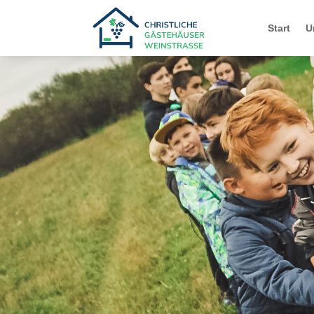
Start
U