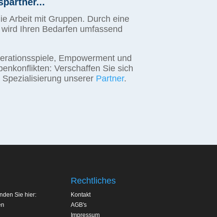
partner...
die Arbeit mit Gruppen. Durch eine
g wird Ihren Bedarfen umfassend
erationsspiele, Empowerment und
nkonflikten: Verschaffen Sie sich
e Spezialisierung unserer
Partner
.
Rechtliches
inden Sie hier:
Kontakt
en
AGB's
Impressum