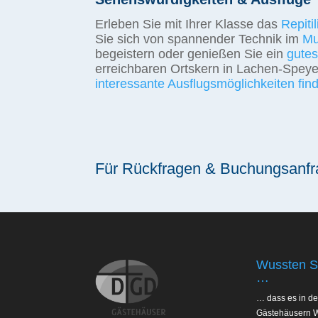
Erleben Sie mit Ihrer Klasse das
Repiti
Sie sich von spannender Technik im
Mu
begeistern oder genießen Sie ein
gutes
erreichbaren Ortskern in Lachen-Speye
interessante Ausflugsmöglichkeiten find
Für Rückfragen & Buchungsanfrag
Wussten S
…
… dass es in de
Gästehäusern W