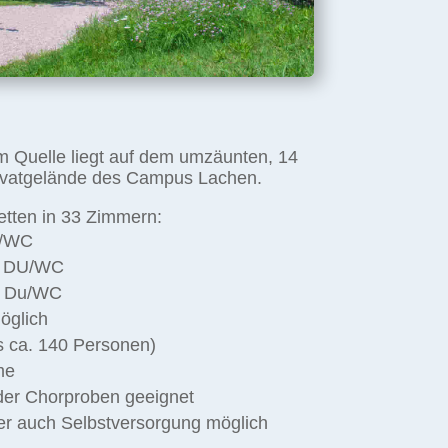
Quelle liegt auf dem umzäunten, 14
ivatgelände des Campus Lachen.
etten in 33 Zimmern:
u/WC
t DU/WC
e Du/WC
öglich
s ca. 140 Personen)
me
oder Chorproben geeignet
r auch Selbstversorgung möglich