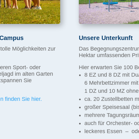
m Campus
Unsere Unterkunft
tolle Möglichkeiten zur
Das Begegnungszentrum 
Hektar umfassenden Pr
eren Sport- oder
Hier erwarten Sie 100 B
eljagd im alten Garten
8 EZ und 8 DZ mit D
tspannen Sie
6 Mehrbettzimmer mi
1 DZ und 10 MZ ohn
 finden Sie hier.
ca. 20 Zustellbetten m
großer Speisesaal (bi
mehrere Tagungsräu
auch für Orchester- 
leckeres Essen – ode